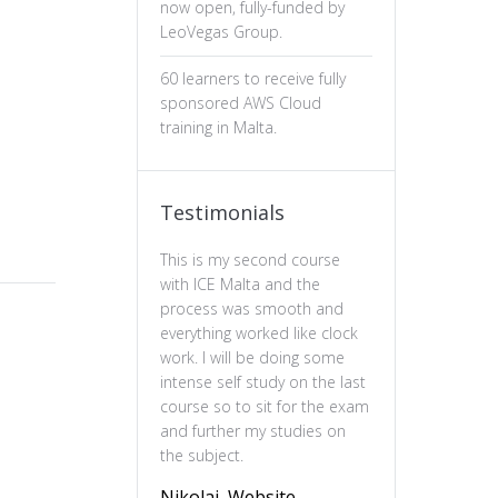
now open, fully-funded by
LeoVegas Group.
60 learners to receive fully
sponsored AWS Cloud
training in Malta.
Testimonials
This is my second course
The professiona
with ICE Malta and the
ux design has b
process was smooth and
valuable. The c
everything worked like clock
is well-structure
work. I will be doing some
essential of prin
intense self study on the last
practical and en
course so to sit for the exam
feel more confi
and further my studies on
skills and wou
the subject.
this course to 
to deepen their
Nikolai, Website