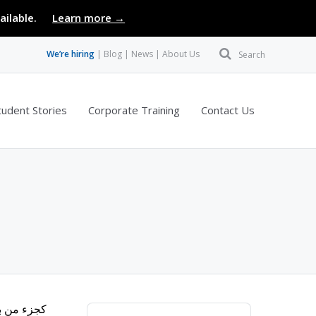
ailable.
Learn more →
We’re hiring
Blog
News
About Us
Search
tudent Stories
Corporate Training
Contact Us
كجزء من بر