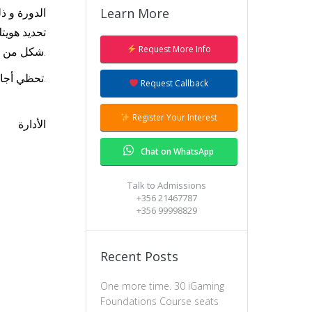
الدورة و ذ
Learn More
Our Admissions team will give you a
تحديد هويت
ring to answer all your questions.
Request More Info
شكل من الأشكال .هذه الدراسة طوعية و لكننا نـأمل منك اكمال الدراسىة و ذالك لمساعدتنا في تحسين الدورات التي نقدمها.
تحظي أجاباتك الصحيحة و الصادقة بالكثير من الأحترام و التقدير.
Request Callback
Register Your Interest
الأدارة
Chat on WhatsApp
Talk to Admissions
+356 21467787
+356 99998829
Recent Posts
One more time. 30 iGaming
Foundations Course seats